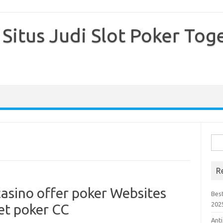
Situs Judi Slot Poker Tog
Sea
for:
R
casino offer poker Websites
Bes
202
et poker CC
Anti