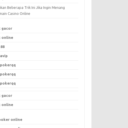
kan Beberapa Trik Ini Jika Ingin Menang
main Casino Online
t gacor
t online
t88
avip
bpokerqq
bpokerqq
bpokerqq
t gacor
t online
poker online