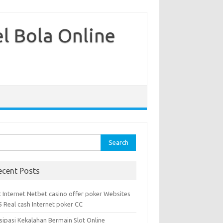
el Bola Online
rch
ecent Posts
t Internet Netbet casino offer poker Websites
5 Real cash Internet poker CC
sipasi Kekalahan Bermain Slot Online