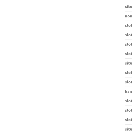
sit
non
slo
slo
slo
slo
sit
slo
slo
ban
slo
slo
slo
sit