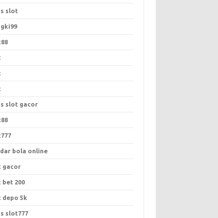
us slot
gki99
t88
t
t
t
us slot gacor
t88
t777
dar bola online
t gacor
t bet 200
t depo 5k
us slot777