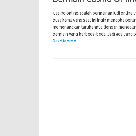
Casino online adalah permainan judi online y
buat kamu yang saat ini ingin mencoba per
memenangkan taruhannya dengan menggunakan
bermain yang berbeda-beda. Jadi ada yang 
Read More »