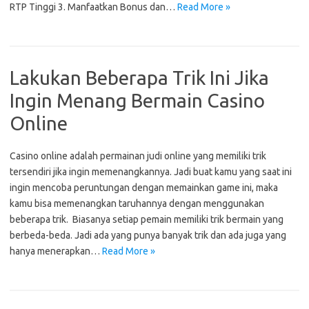
RTP Tinggi 3. Manfaatkan Bonus dan…
Read More »
Lakukan Beberapa Trik Ini Jika
Ingin Menang Bermain Casino
Online
Casino online adalah permainan judi online yang memiliki trik
tersendiri jika ingin memenangkannya. Jadi buat kamu yang saat ini
ingin mencoba peruntungan dengan memainkan game ini, maka
kamu bisa memenangkan taruhannya dengan menggunakan
beberapa trik. Biasanya setiap pemain memiliki trik bermain yang
berbeda-beda. Jadi ada yang punya banyak trik dan ada juga yang
hanya menerapkan…
Read More »