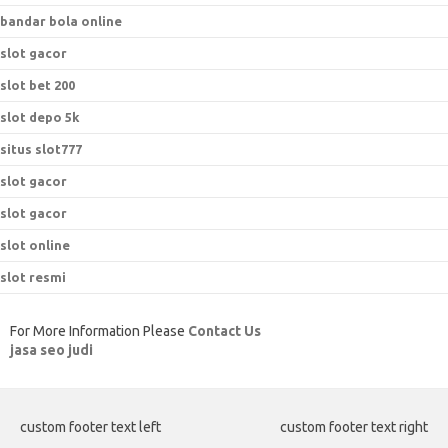
bandar bola online
slot gacor
slot bet 200
slot depo 5k
situs slot777
slot gacor
slot gacor
slot online
slot resmi
For More Information Please
Contact Us
jasa seo judi
custom footer text left
custom footer text right