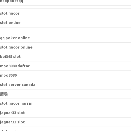
hkbpokerqq
slot gacor
slot online
qq poker online
slot gacor online
koi365 slot
mpo8080 daftar
mpo8080
slot server canada
赌场
slot gacor hari ini
jaguar33 slot
jaguar33 slot