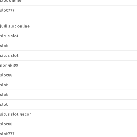
slot online
slot777
judi slot online
situs slot
slot
situs slot
nongki99
slot88
slot
slot
slot
situs slot gacor
slot88
slot777