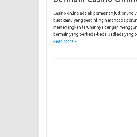
Casino online adalah permainan judi online y
buat kamu yang saat ini ingin mencoba per
memenangkan taruhannya dengan menggunakan
bermain yang berbeda-beda. Jadi ada yang 
Read More »