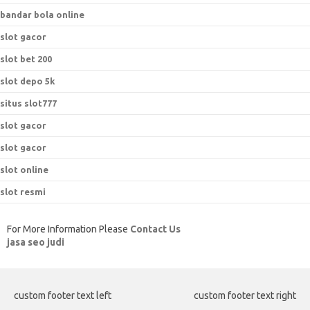
bandar bola online
slot gacor
slot bet 200
slot depo 5k
situs slot777
slot gacor
slot gacor
slot online
slot resmi
For More Information Please
Contact Us
jasa seo judi
custom footer text left
custom footer text right