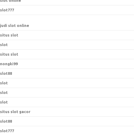
slot online
slot777
judi slot online
situs slot
slot
situs slot
nongki99
slot88
slot
slot
slot
situs slot gacor
slot88
slot777