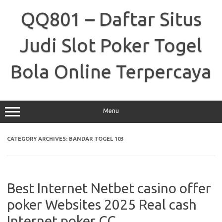
Skip
to
QQ801 – Daftar Situs
content
Judi Slot Poker Togel
Bola Online Terpercaya
Menu
CATEGORY ARCHIVES:
BANDAR TOGEL 103
Best Internet Netbet casino offer
poker Websites 2025 Real cash
Internet poker CC