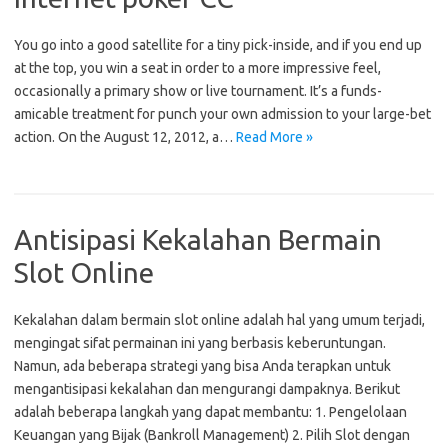
You go into a good satellite for a tiny pick-inside, and if you end up
at the top, you win a seat in order to a more impressive feel,
occasionally a primary show or live tournament. It’s a funds-
amicable treatment for punch your own admission to your large-bet
action. On the August 12, 2012, a…
Read More »
Antisipasi Kekalahan Bermain
Slot Online
Kekalahan dalam bermain slot online adalah hal yang umum terjadi,
mengingat sifat permainan ini yang berbasis keberuntungan.
Namun, ada beberapa strategi yang bisa Anda terapkan untuk
mengantisipasi kekalahan dan mengurangi dampaknya. Berikut
adalah beberapa langkah yang dapat membantu: 1. Pengelolaan
Keuangan yang Bijak (Bankroll Management) 2. Pilih Slot dengan