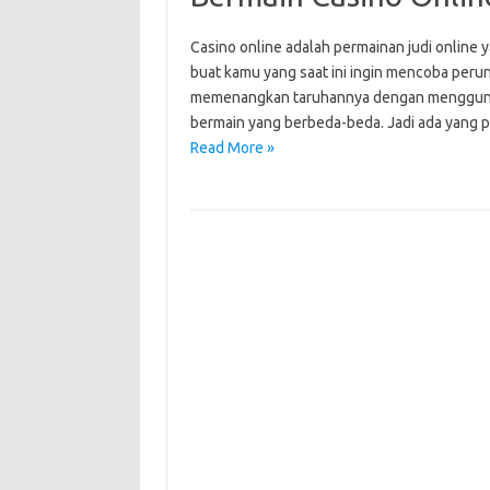
Casino online adalah permainan judi online y
buat kamu yang saat ini ingin mencoba per
memenangkan taruhannya dengan menggunakan
bermain yang berbeda-beda. Jadi ada yang 
Read More »