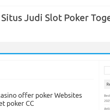
Situs Judi Slot Poker Tog
Sea
for:
R
casino offer poker Websites
Bes
202
et poker CC
Anti