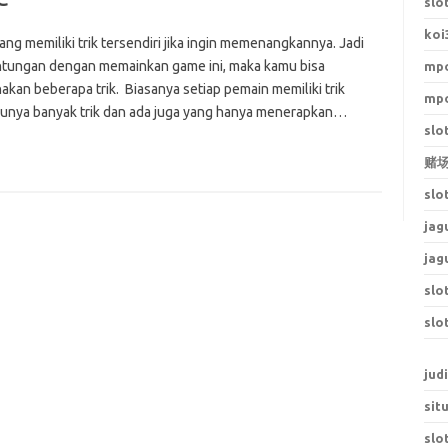
slo
koi
ang memiliki trik tersendiri jika ingin memenangkannya. Jadi
untungan dengan memainkan game ini, maka kamu bisa
mpo
 beberapa trik. Biasanya setiap pemain memiliki trik
mp
punya banyak trik dan ada juga yang hanya menerapkan…
slo
赌
slo
jag
jag
slo
slo
jud
sit
slo