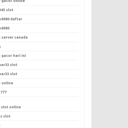
t gacor online
365 slot
8080 daftar
o8080
t server canada
场
t gacor hari ini
uar33 slot
uar33 slot
t online
t777
i slot online
us slot
t