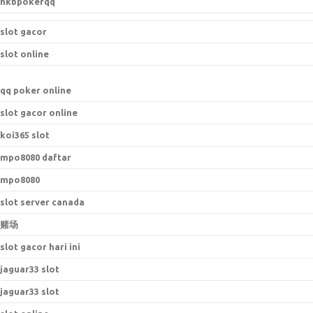
hkbpokerqq
slot gacor
slot online
qq poker online
slot gacor online
koi365 slot
mpo8080 daftar
mpo8080
slot server canada
赌场
slot gacor hari ini
jaguar33 slot
jaguar33 slot