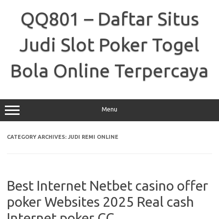
Skip
to
QQ801 – Daftar Situs
content
Judi Slot Poker Togel
Bola Online Terpercaya
Menu
CATEGORY ARCHIVES:
JUDI REMI ONLINE
Best Internet Netbet casino offer
poker Websites 2025 Real cash
Internet poker CC