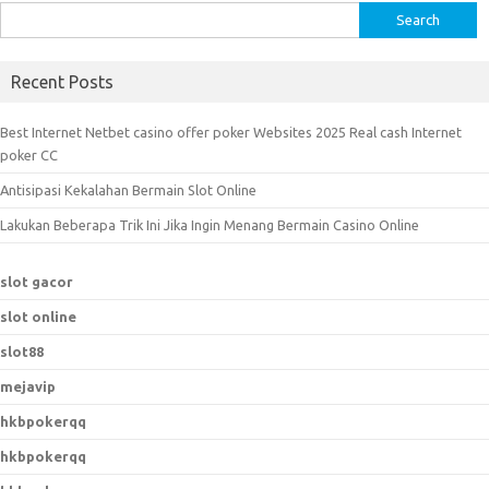
S
e
a
Recent Posts
r
c
Best Internet Netbet casino offer poker Websites 2025 Real cash Internet
h
poker CC
f
Antisipasi Kekalahan Bermain Slot Online
o
r
Lakukan Beberapa Trik Ini Jika Ingin Menang Bermain Casino Online
:
slot gacor
slot online
slot88
mejavip
hkbpokerqq
hkbpokerqq