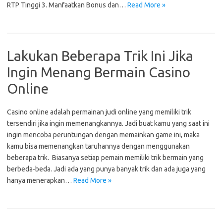
RTP Tinggi 3. Manfaatkan Bonus dan…
Read More »
Lakukan Beberapa Trik Ini Jika
Ingin Menang Bermain Casino
Online
Casino online adalah permainan judi online yang memiliki trik
tersendiri jika ingin memenangkannya. Jadi buat kamu yang saat ini
ingin mencoba peruntungan dengan memainkan game ini, maka
kamu bisa memenangkan taruhannya dengan menggunakan
beberapa trik. Biasanya setiap pemain memiliki trik bermain yang
berbeda-beda. Jadi ada yang punya banyak trik dan ada juga yang
hanya menerapkan…
Read More »