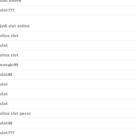
slot online
slot777
judi slot online
situs slot
slot
situs slot
nongki99
slot88
slot
slot
slot
situs slot gacor
slot88
slot777