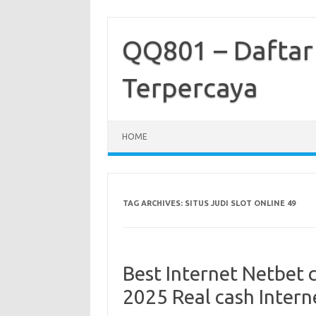
Skip
to
content
QQ801 – Daftar 
Terpercaya
HOME
TAG ARCHIVES:
SITUS JUDI SLOT ONLINE 49
Best Internet Netbet 
2025 Real cash Intern