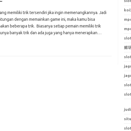
slo
koi
ang memiliki trik tersendiri jika ingin memenangkannya. Jadi
untungan dengan memainkan game ini, maka kamu bisa
mpo
 beberapa trik. Biasanya setiap pemain memiliki trik
mp
punya banyak trik dan ada juga yang hanya menerapkan…
slo
赌
slo
jag
jag
slo
slo
jud
sit
slo