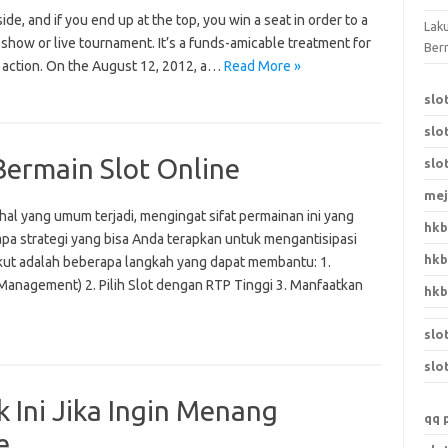
side, and if you end up at the top, you win a seat in order to a
Laku
 show or live tournament. It’s a funds-amicable treatment for
Ber
 action. On the August 12, 2012, a…
Read More »
slo
slo
Bermain Slot Online
slo
mej
hal yang umum terjadi, mengingat sifat permainan ini yang
hk
a strategi yang bisa Anda terapkan untuk mengantisipasi
hk
ut adalah beberapa langkah yang dapat membantu: 1.
Management) 2. Pilih Slot dengan RTP Tinggi 3. Manfaatkan
hk
slo
slo
 Ini Jika Ingin Menang
qq 
e