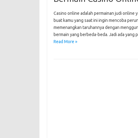
Casino online adalah permainan judi online y
buat kamu yang saat ini ingin mencoba per
memenangkan taruhannya dengan menggunakan
bermain yang berbeda-beda. Jadi ada yang 
Read More »