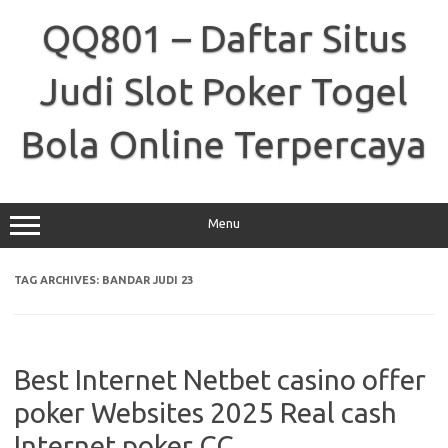
Skip
to
QQ801 – Daftar Situs
content
Judi Slot Poker Togel
Bola Online Terpercaya
Menu
TAG ARCHIVES:
BANDAR JUDI 23
Best Internet Netbet casino offer
poker Websites 2025 Real cash
Internet poker CC