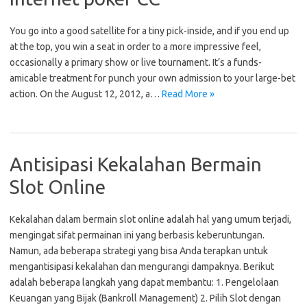
You go into a good satellite for a tiny pick-inside, and if you end up
at the top, you win a seat in order to a more impressive feel,
occasionally a primary show or live tournament. It’s a funds-
amicable treatment for punch your own admission to your large-bet
action. On the August 12, 2012, a…
Read More »
Antisipasi Kekalahan Bermain
Slot Online
Kekalahan dalam bermain slot online adalah hal yang umum terjadi,
mengingat sifat permainan ini yang berbasis keberuntungan.
Namun, ada beberapa strategi yang bisa Anda terapkan untuk
mengantisipasi kekalahan dan mengurangi dampaknya. Berikut
adalah beberapa langkah yang dapat membantu: 1. Pengelolaan
Keuangan yang Bijak (Bankroll Management) 2. Pilih Slot dengan