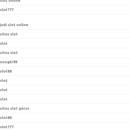
slot online
slot777
judi slot online
situs slot
slot
situs slot
nongki99
slot88
slot
slot
slot
situs slot gacor
slot88
slot777