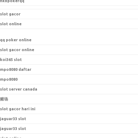
hkbpokerqq
slot gacor
slot online
qq poker online
slot gacor online
koi365 slot
mpo8080 daftar
mpo8080
slot server canada
赌场
slot gacor hari ini
jaguar33 slot
jaguar33 slot