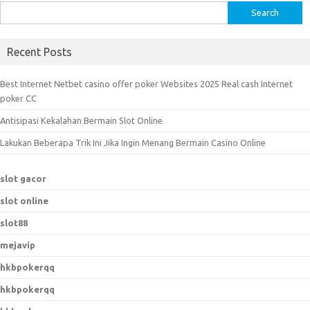
S
e
a
Recent Posts
r
c
Best Internet Netbet casino offer poker Websites 2025 Real cash Internet
h
poker CC
f
Antisipasi Kekalahan Bermain Slot Online
o
r
Lakukan Beberapa Trik Ini Jika Ingin Menang Bermain Casino Online
:
slot gacor
slot online
slot88
mejavip
hkbpokerqq
hkbpokerqq