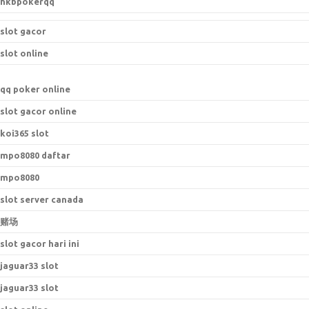
hkbpokerqq
slot gacor
slot online
qq poker online
slot gacor online
koi365 slot
mpo8080 daftar
mpo8080
slot server canada
赌场
slot gacor hari ini
jaguar33 slot
jaguar33 slot