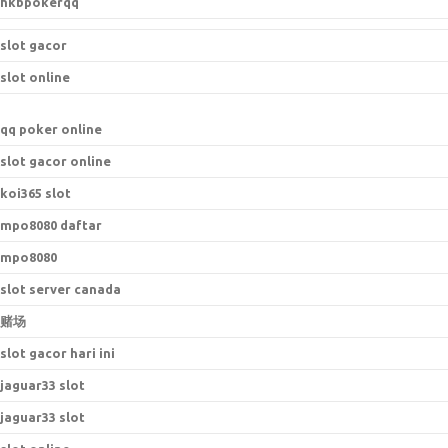
hkbpokerqq
slot gacor
slot online
qq poker online
slot gacor online
koi365 slot
mpo8080 daftar
mpo8080
slot server canada
赌场
slot gacor hari ini
jaguar33 slot
jaguar33 slot