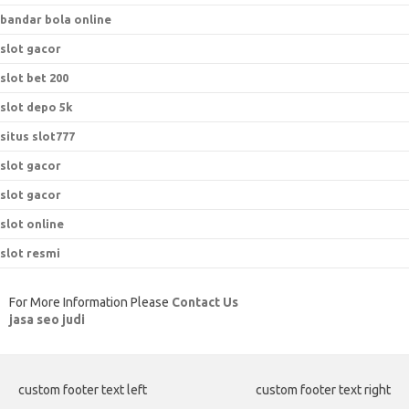
bandar bola online
slot gacor
slot bet 200
slot depo 5k
situs slot777
slot gacor
slot gacor
slot online
slot resmi
For More Information Please
Contact Us
jasa seo judi
custom footer text left
custom footer text right