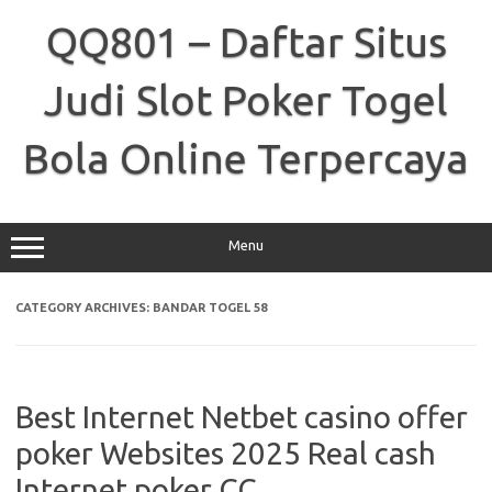
Skip
to
QQ801 – Daftar Situs
content
Judi Slot Poker Togel
Bola Online Terpercaya
Menu
CATEGORY ARCHIVES:
BANDAR TOGEL 58
Best Internet Netbet casino offer
poker Websites 2025 Real cash
Internet poker CC