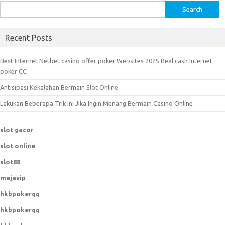
S
e
a
Recent Posts
r
c
Best Internet Netbet casino offer poker Websites 2025 Real cash Internet
h
poker CC
f
Antisipasi Kekalahan Bermain Slot Online
o
r
Lakukan Beberapa Trik Ini Jika Ingin Menang Bermain Casino Online
:
slot gacor
slot online
slot88
mejavip
hkbpokerqq
hkbpokerqq