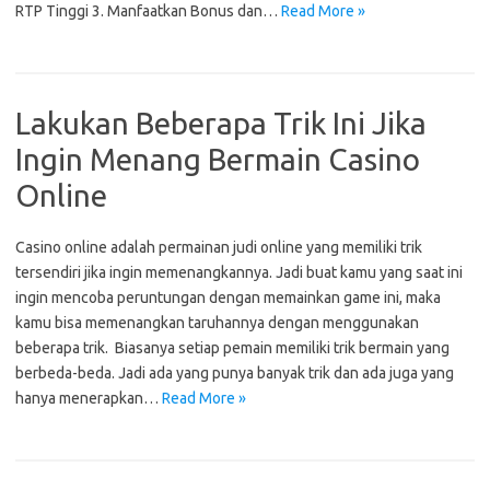
RTP Tinggi 3. Manfaatkan Bonus dan…
Read More »
Lakukan Beberapa Trik Ini Jika
Ingin Menang Bermain Casino
Online
Casino online adalah permainan judi online yang memiliki trik
tersendiri jika ingin memenangkannya. Jadi buat kamu yang saat ini
ingin mencoba peruntungan dengan memainkan game ini, maka
kamu bisa memenangkan taruhannya dengan menggunakan
beberapa trik. Biasanya setiap pemain memiliki trik bermain yang
berbeda-beda. Jadi ada yang punya banyak trik dan ada juga yang
hanya menerapkan…
Read More »