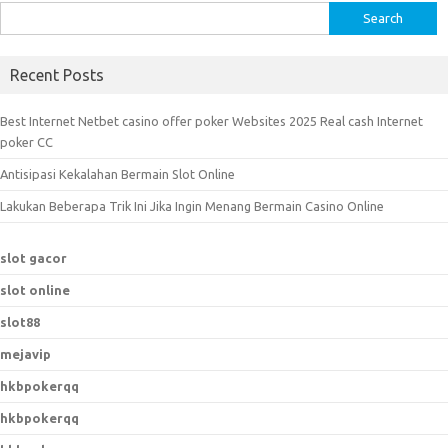
S
e
a
Recent Posts
r
c
Best Internet Netbet casino offer poker Websites 2025 Real cash Internet
h
poker CC
f
Antisipasi Kekalahan Bermain Slot Online
o
r
Lakukan Beberapa Trik Ini Jika Ingin Menang Bermain Casino Online
:
slot gacor
slot online
slot88
mejavip
hkbpokerqq
hkbpokerqq