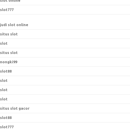
slot online
slot777
judi slot online
situs slot
slot
situs slot
nongki99
slot88
slot
slot
slot
situs slot gacor
slot88
slot777