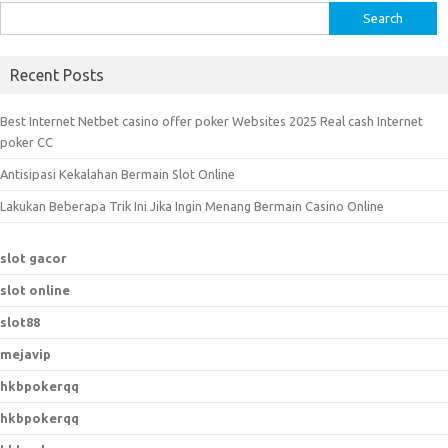
S
e
a
Recent Posts
r
c
Best Internet Netbet casino offer poker Websites 2025 Real cash Internet
h
poker CC
f
Antisipasi Kekalahan Bermain Slot Online
o
r
Lakukan Beberapa Trik Ini Jika Ingin Menang Bermain Casino Online
:
slot gacor
slot online
slot88
mejavip
hkbpokerqq
hkbpokerqq