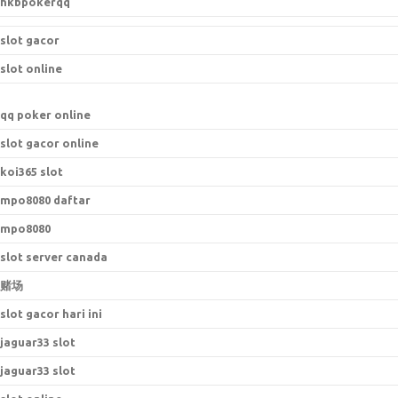
hkbpokerqq
slot gacor
slot online
qq poker online
slot gacor online
koi365 slot
mpo8080 daftar
mpo8080
slot server canada
赌场
slot gacor hari ini
jaguar33 slot
jaguar33 slot