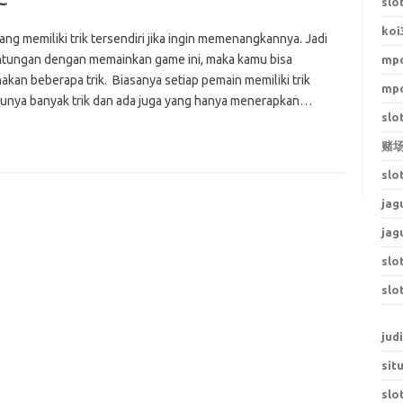
slo
koi
ang memiliki trik tersendiri jika ingin memenangkannya. Jadi
untungan dengan memainkan game ini, maka kamu bisa
mpo
 beberapa trik. Biasanya setiap pemain memiliki trik
mp
punya banyak trik dan ada juga yang hanya menerapkan…
slo
赌
slo
jag
jag
slo
slo
jud
sit
slo