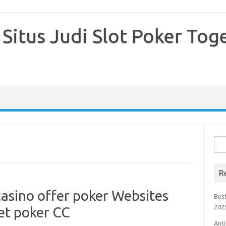
Situs Judi Slot Poker Tog
Sea
for:
R
casino offer poker Websites
Bes
202
et poker CC
Anti