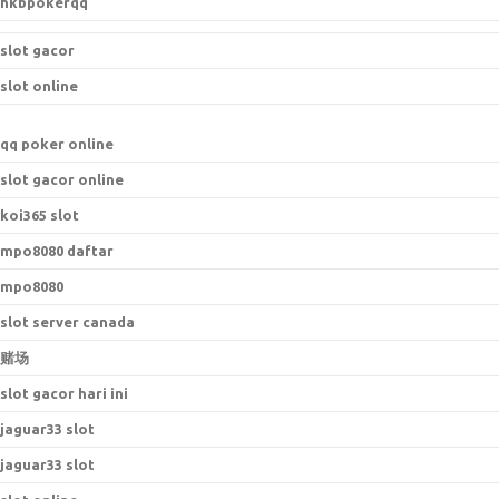
hkbpokerqq
slot gacor
slot online
qq poker online
slot gacor online
koi365 slot
mpo8080 daftar
mpo8080
slot server canada
赌场
slot gacor hari ini
jaguar33 slot
jaguar33 slot