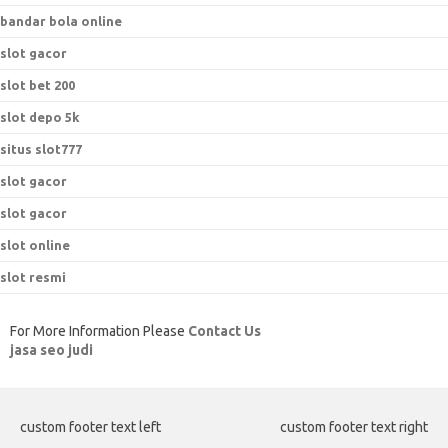
bandar bola online
slot gacor
slot bet 200
slot depo 5k
situs slot777
slot gacor
slot gacor
slot online
slot resmi
For More Information Please
Contact Us
jasa seo judi
custom footer text left
custom footer text right