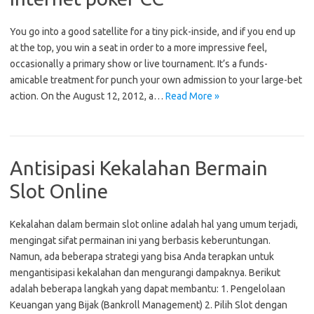
You go into a good satellite for a tiny pick-inside, and if you end up
at the top, you win a seat in order to a more impressive feel,
occasionally a primary show or live tournament. It’s a funds-
amicable treatment for punch your own admission to your large-bet
action. On the August 12, 2012, a…
Read More »
Antisipasi Kekalahan Bermain
Slot Online
Kekalahan dalam bermain slot online adalah hal yang umum terjadi,
mengingat sifat permainan ini yang berbasis keberuntungan.
Namun, ada beberapa strategi yang bisa Anda terapkan untuk
mengantisipasi kekalahan dan mengurangi dampaknya. Berikut
adalah beberapa langkah yang dapat membantu: 1. Pengelolaan
Keuangan yang Bijak (Bankroll Management) 2. Pilih Slot dengan