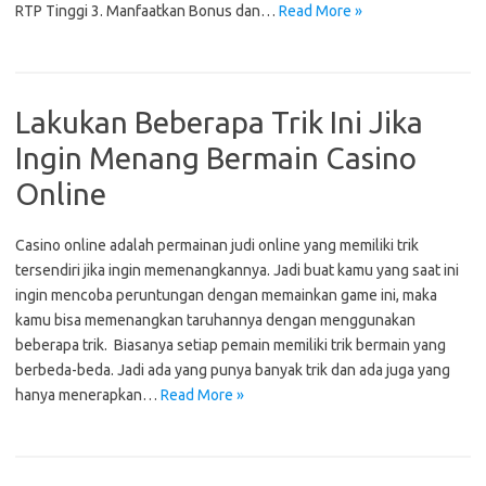
RTP Tinggi 3. Manfaatkan Bonus dan…
Read More »
Lakukan Beberapa Trik Ini Jika
Ingin Menang Bermain Casino
Online
Casino online adalah permainan judi online yang memiliki trik
tersendiri jika ingin memenangkannya. Jadi buat kamu yang saat ini
ingin mencoba peruntungan dengan memainkan game ini, maka
kamu bisa memenangkan taruhannya dengan menggunakan
beberapa trik. Biasanya setiap pemain memiliki trik bermain yang
berbeda-beda. Jadi ada yang punya banyak trik dan ada juga yang
hanya menerapkan…
Read More »