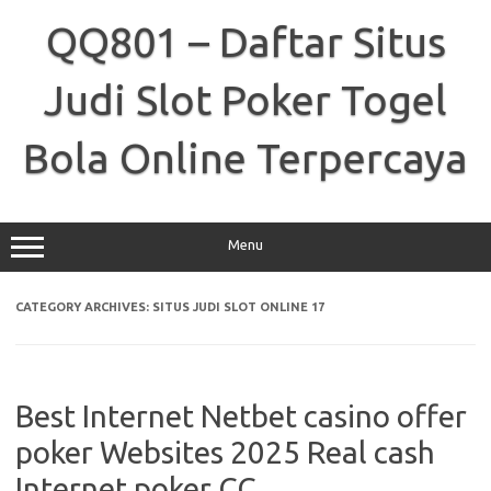
Skip
to
QQ801 – Daftar Situs
content
Judi Slot Poker Togel
Bola Online Terpercaya
Menu
CATEGORY ARCHIVES:
SITUS JUDI SLOT ONLINE 17
Best Internet Netbet casino offer
poker Websites 2025 Real cash
Internet poker CC