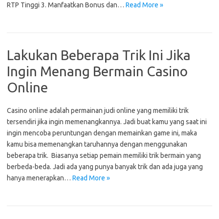
RTP Tinggi 3. Manfaatkan Bonus dan…
Read More »
Lakukan Beberapa Trik Ini Jika
Ingin Menang Bermain Casino
Online
Casino online adalah permainan judi online yang memiliki trik
tersendiri jika ingin memenangkannya. Jadi buat kamu yang saat ini
ingin mencoba peruntungan dengan memainkan game ini, maka
kamu bisa memenangkan taruhannya dengan menggunakan
beberapa trik. Biasanya setiap pemain memiliki trik bermain yang
berbeda-beda. Jadi ada yang punya banyak trik dan ada juga yang
hanya menerapkan…
Read More »