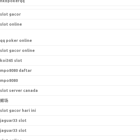
hkbpokerqq
slot gacor
slot online
qq poker online
slot gacor online
koi365 slot
mpo8080 daftar
mpo8080
slot server canada
赌场
slot gacor hari ini
jaguar33 slot
jaguar33 slot