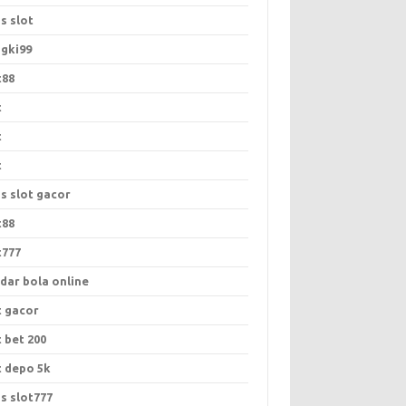
us slot
gki99
t88
t
t
t
us slot gacor
t88
t777
dar bola online
t gacor
t bet 200
t depo 5k
us slot777