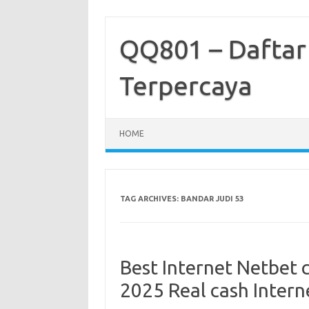
Skip
to
content
QQ801 – Daftar 
Terpercaya
HOME
TAG ARCHIVES:
BANDAR JUDI 53
Best Internet Netbet 
2025 Real cash Intern