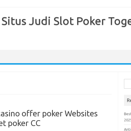
Situs Judi Slot Poker Tog
Sea
for:
R
casino offer poker Websites
Bes
202
et poker CC
Anti