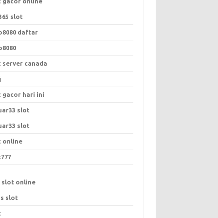
t gacor online
365 slot
8080 daftar
o8080
t server canada
场
t gacor hari ini
uar33 slot
uar33 slot
t online
t777
i slot online
us slot
t