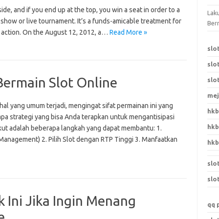
side, and if you end up at the top, you win a seat in order to a
Laku
 show or live tournament. It’s a funds-amicable treatment for
Ber
 action. On the August 12, 2012, a…
Read More »
slo
slo
Bermain Slot Online
slo
mej
hal yang umum terjadi, mengingat sifat permainan ini yang
hk
a strategi yang bisa Anda terapkan untuk mengantisipasi
hk
ut adalah beberapa langkah yang dapat membantu: 1.
Management) 2. Pilih Slot dengan RTP Tinggi 3. Manfaatkan
hk
slo
slo
 Ini Jika Ingin Menang
qq 
e