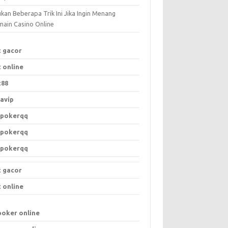
kan Beberapa Trik Ini Jika Ingin Menang
main Casino Online
t gacor
t online
t88
avip
bpokerqq
bpokerqq
bpokerqq
t gacor
t online
poker online