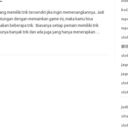
slo
koi
ang memiliki trik tersendiri jika ingin memenangkannya. Jadi
untungan dengan memainkan game ini, maka kamu bisa
mpo
 beberapa trik. Biasanya setiap pemain memiliki trik
mp
punya banyak trik dan ada juga yang hanya menerapkan…
slo
赌
slo
jag
jag
slo
slo
jud
sit
slo