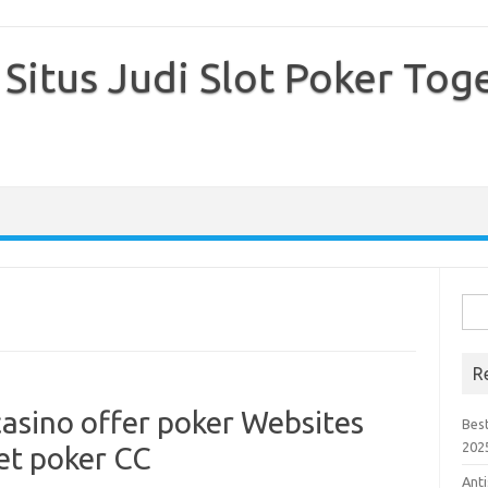
Situs Judi Slot Poker Tog
Sea
for:
R
casino offer poker Websites
Bes
202
et poker CC
Anti