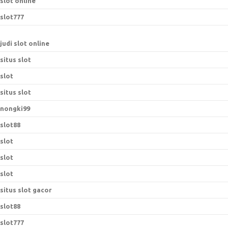
slot online
slot777
judi slot online
situs slot
slot
situs slot
nongki99
slot88
slot
slot
slot
situs slot gacor
slot88
slot777