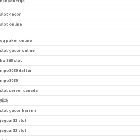
hkbpokerqq
slot gacor
slot online
qq poker online
slot gacor online
koi365 slot
mpo8080 daftar
mpo8080
slot server canada
赌场
slot gacor hari ini
jaguar33 slot
jaguar33 slot