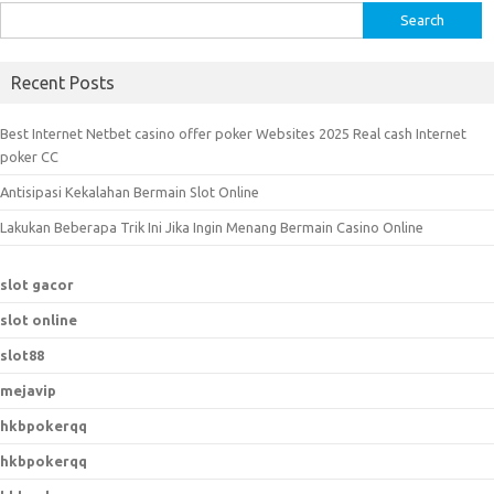
S
e
a
Recent Posts
r
c
Best Internet Netbet casino offer poker Websites 2025 Real cash Internet
h
poker CC
f
Antisipasi Kekalahan Bermain Slot Online
o
r
Lakukan Beberapa Trik Ini Jika Ingin Menang Bermain Casino Online
:
slot gacor
slot online
slot88
mejavip
hkbpokerqq
hkbpokerqq