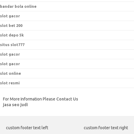
bandar bola online
slot gacor
slot bet 200
slot depo 5k
situs slot777
slot gacor
slot gacor
slot online
slot resmi
For More Information Please
Contact Us
jasa seo judi
custom footer text left
custom footer text right