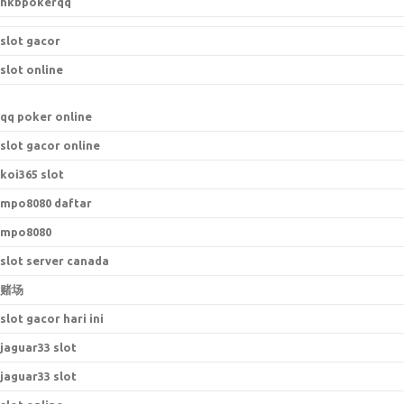
hkbpokerqq
slot gacor
slot online
qq poker online
slot gacor online
koi365 slot
mpo8080 daftar
mpo8080
slot server canada
赌场
slot gacor hari ini
jaguar33 slot
jaguar33 slot