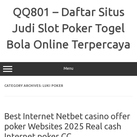
Skip
to
QQ801 – Daftar Situs
content
Judi Slot Poker Togel
Bola Online Terpercaya
Menu
CATEGORY ARCHIVES:
LUKI POKER
Best Internet Netbet casino offer
poker Websites 2025 Real cash
Internet poker CC