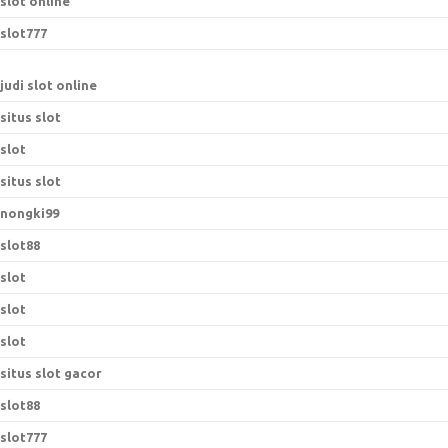
slot online
slot777
judi slot online
situs slot
slot
situs slot
nongki99
slot88
slot
slot
slot
situs slot gacor
slot88
slot777