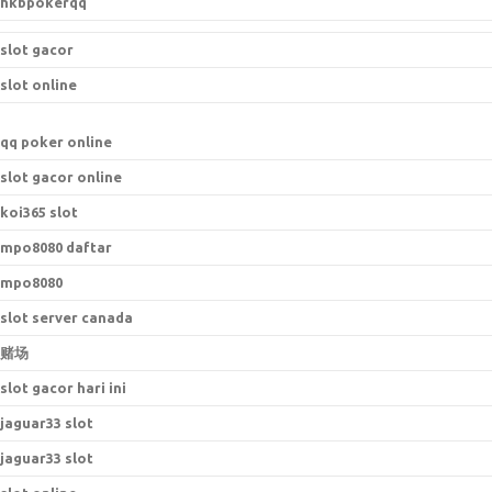
hkbpokerqq
slot gacor
slot online
qq poker online
slot gacor online
koi365 slot
mpo8080 daftar
mpo8080
slot server canada
赌场
slot gacor hari ini
jaguar33 slot
jaguar33 slot