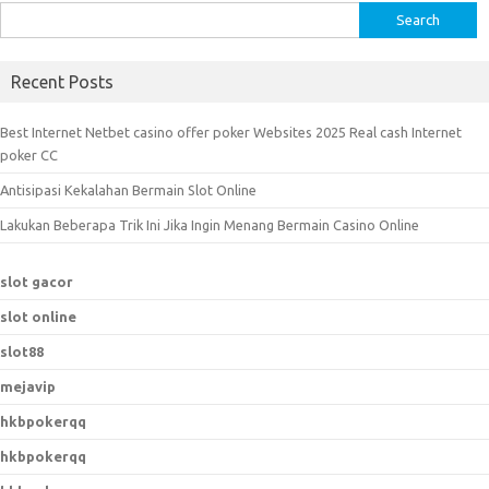
S
e
a
Recent Posts
r
c
Best Internet Netbet casino offer poker Websites 2025 Real cash Internet
h
poker CC
f
Antisipasi Kekalahan Bermain Slot Online
o
r
Lakukan Beberapa Trik Ini Jika Ingin Menang Bermain Casino Online
:
slot gacor
slot online
slot88
mejavip
hkbpokerqq
hkbpokerqq