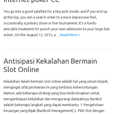
You go into a good satellite for a tiny pick-inside, and if you end up
at the top, you win a seat in order to a more impressive feel,
occasionally a primary show or live tournament. It’s a funds-
amicable treatment for punch your own admission to your large-bet
action. On the August 12, 2012, a…
Read More »
Antisipasi Kekalahan Bermain
Slot Online
Kekalahan dalam bermain slot online adalah hal yang umum terjadi,
mengingat sifat permainan ini yang berbasis keberuntungan.
Namun, ada beberapa strategi yang bisa Anda terapkan untuk
mengantisipasi kekalahan dan mengurangi dampaknya. Berikut
adalah beberapa langkah yang dapat membantu: 1. Pengelolaan
Keuangan yang Bijak (Bankroll Management) 2. Pilih Slot dengan