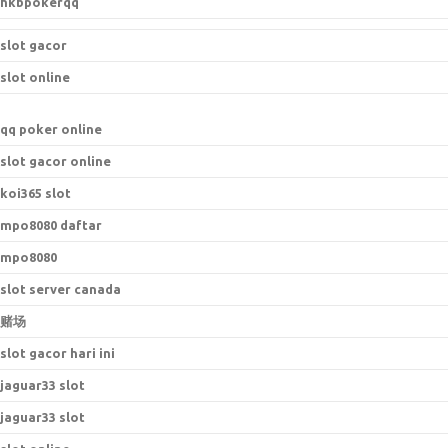
hkbpokerqq
slot gacor
slot online
qq poker online
slot gacor online
koi365 slot
mpo8080 daftar
mpo8080
slot server canada
赌场
slot gacor hari ini
jaguar33 slot
jaguar33 slot