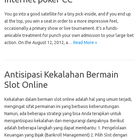
You go into a good satellite for a tiny pick-inside, and if you end up
at the top, you win a seat in order to a more impressive feel,
occasionally a primary show or live tournament. It’s a funds-
amicable treatment for punch your own admission to your large-bet
action. On the August 12, 2012, a…
Read More »
Antisipasi Kekalahan Bermain
Slot Online
Kekalahan dalam bermain slot online adalah hal yang umum terjadi,
mengingat sifat permainan ini yang berbasis keberuntungan.
Namun, ada beberapa strategi yang bisa Anda terapkan untuk
mengantisipasi kekalahan dan mengurangi dampaknya. Berikut
adalah beberapa langkah yang dapat membantu: 1. Pengelolaan
Keuangan yang Bijak (Bankroll Management) 2. Pilih Slot dengan