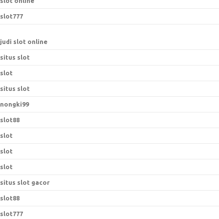
slot online
slot777
judi slot online
situs slot
slot
situs slot
nongki99
slot88
slot
slot
slot
situs slot gacor
slot88
slot777