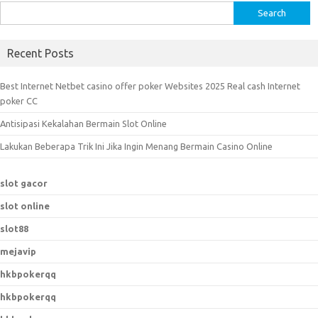
S
e
a
Recent Posts
r
c
Best Internet Netbet casino offer poker Websites 2025 Real cash Internet
h
poker CC
f
Antisipasi Kekalahan Bermain Slot Online
o
r
Lakukan Beberapa Trik Ini Jika Ingin Menang Bermain Casino Online
:
slot gacor
slot online
slot88
mejavip
hkbpokerqq
hkbpokerqq