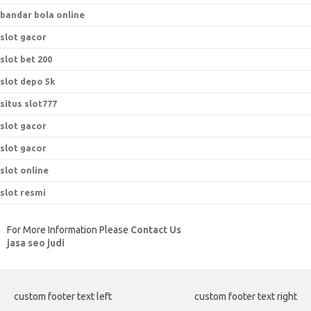
bandar bola online
slot gacor
slot bet 200
slot depo 5k
situs slot777
slot gacor
slot gacor
slot online
slot resmi
For More Information Please
Contact Us
jasa seo judi
custom footer text left
custom footer text right