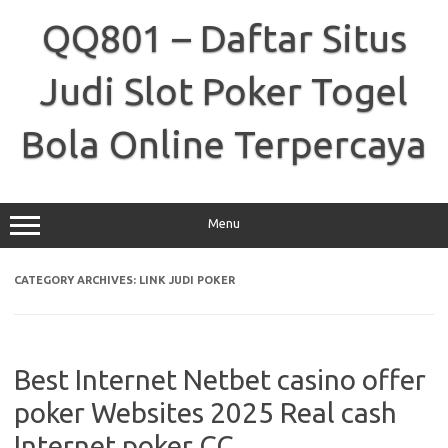
Skip
to
QQ801 – Daftar Situs
content
Judi Slot Poker Togel
Bola Online Terpercaya
Menu
CATEGORY ARCHIVES:
LINK JUDI POKER
Best Internet Netbet casino offer
poker Websites 2025 Real cash
Internet poker CC