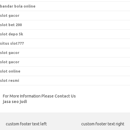
bandar bola online
slot gacor
slot bet 200
slot depo 5k
situs slot777
slot gacor
slot gacor
slot online
slot resmi
For More Information Please
Contact Us
jasa seo judi
custom footer text left
custom footer text right