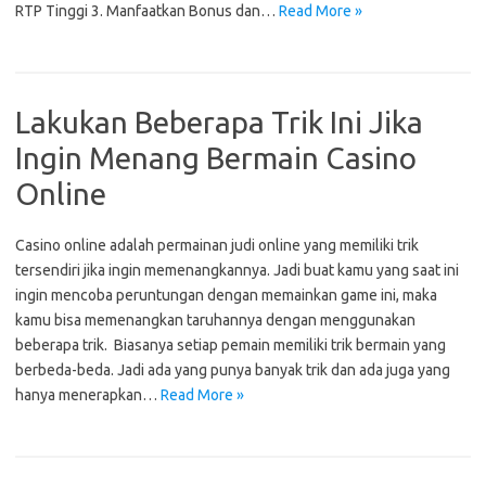
RTP Tinggi 3. Manfaatkan Bonus dan…
Read More »
Lakukan Beberapa Trik Ini Jika
Ingin Menang Bermain Casino
Online
Casino online adalah permainan judi online yang memiliki trik
tersendiri jika ingin memenangkannya. Jadi buat kamu yang saat ini
ingin mencoba peruntungan dengan memainkan game ini, maka
kamu bisa memenangkan taruhannya dengan menggunakan
beberapa trik. Biasanya setiap pemain memiliki trik bermain yang
berbeda-beda. Jadi ada yang punya banyak trik dan ada juga yang
hanya menerapkan…
Read More »