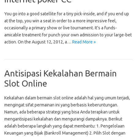
You go into a good satellite for a tiny pick-inside, and if you end up
at the top, you win a seat in order to a more impressive feel,
occasionally a primary show or live tournament. It’s a funds-
amicable treatment for punch your own admission to your large-bet
action. On the August 12, 2012, a…
Read More »
Antisipasi Kekalahan Bermain
Slot Online
Kekalahan dalam bermain slot online adalah hal yang umum terjadi,
mengingat sifat permainan ini yang berbasis keberuntungan.
Namun, ada beberapa strategi yang bisa Anda terapkan untuk
mengantisipasi kekalahan dan mengurangi dampaknya. Berikut
adalah beberapa langkah yang dapat membantu: 1. Pengelolaan
Keuangan yang Bijak (Bankroll Management) 2. Pilih Slot dengan