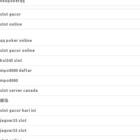
hkbpokerqq
slot gacor
slot online
qq poker online
slot gacor online
koi365 slot
mpo8080 daftar
mpo8080
slot server canada
赌场
slot gacor hari ini
jaguar33 slot
jaguar33 slot