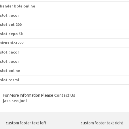
bandar bola online
slot gacor
slot bet 200
slot depo 5k
situs slot777
slot gacor
slot gacor
slot online
slot resmi
For More Information Please
Contact Us
jasa seo judi
custom footer text left
custom footer text right