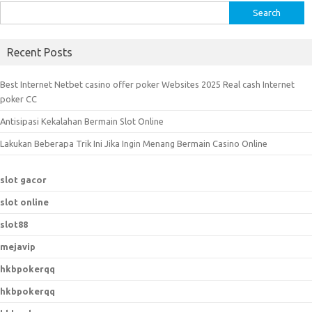
S
e
a
Recent Posts
r
c
Best Internet Netbet casino offer poker Websites 2025 Real cash Internet
h
poker CC
f
Antisipasi Kekalahan Bermain Slot Online
o
r
Lakukan Beberapa Trik Ini Jika Ingin Menang Bermain Casino Online
:
slot gacor
slot online
slot88
mejavip
hkbpokerqq
hkbpokerqq