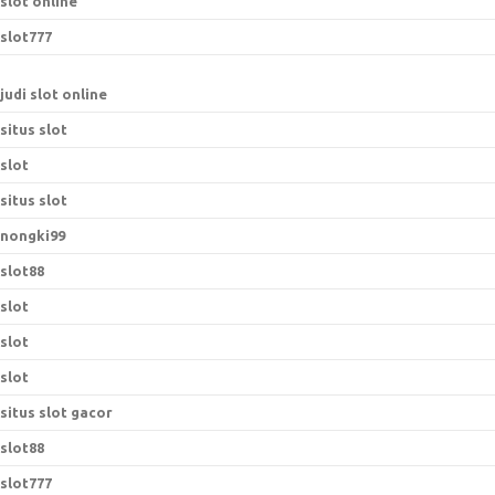
slot online
slot777
judi slot online
situs slot
slot
situs slot
nongki99
slot88
slot
slot
slot
situs slot gacor
slot88
slot777