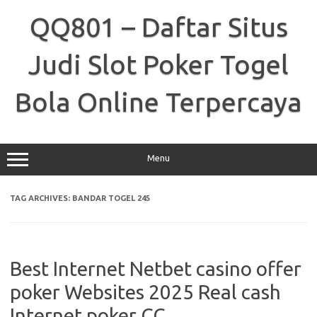
Skip
to
QQ801 – Daftar Situs
content
Judi Slot Poker Togel
Bola Online Terpercaya
Menu
TAG ARCHIVES:
BANDAR TOGEL 245
Best Internet Netbet casino offer
poker Websites 2025 Real cash
Internet poker CC