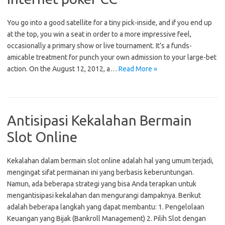
You go into a good satellite for a tiny pick-inside, and if you end up
at the top, you win a seat in order to a more impressive feel,
occasionally a primary show or live tournament. It’s a funds-
amicable treatment for punch your own admission to your large-bet
action. On the August 12, 2012, a…
Read More »
Antisipasi Kekalahan Bermain
Slot Online
Kekalahan dalam bermain slot online adalah hal yang umum terjadi,
mengingat sifat permainan ini yang berbasis keberuntungan.
Namun, ada beberapa strategi yang bisa Anda terapkan untuk
mengantisipasi kekalahan dan mengurangi dampaknya. Berikut
adalah beberapa langkah yang dapat membantu: 1. Pengelolaan
Keuangan yang Bijak (Bankroll Management) 2. Pilih Slot dengan