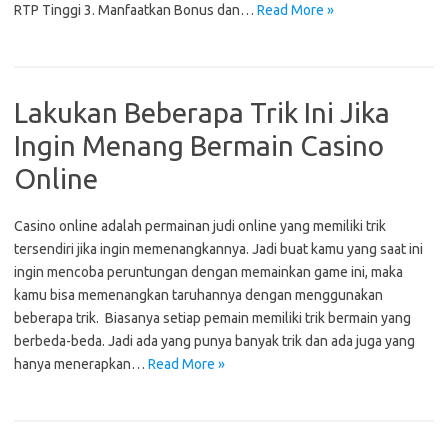
RTP Tinggi 3. Manfaatkan Bonus dan…
Read More »
Lakukan Beberapa Trik Ini Jika
Ingin Menang Bermain Casino
Online
Casino online adalah permainan judi online yang memiliki trik
tersendiri jika ingin memenangkannya. Jadi buat kamu yang saat ini
ingin mencoba peruntungan dengan memainkan game ini, maka
kamu bisa memenangkan taruhannya dengan menggunakan
beberapa trik. Biasanya setiap pemain memiliki trik bermain yang
berbeda-beda. Jadi ada yang punya banyak trik dan ada juga yang
hanya menerapkan…
Read More »