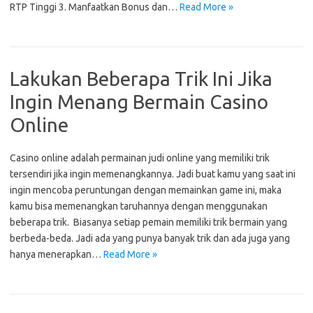
RTP Tinggi 3. Manfaatkan Bonus dan…
Read More »
Lakukan Beberapa Trik Ini Jika
Ingin Menang Bermain Casino
Online
Casino online adalah permainan judi online yang memiliki trik
tersendiri jika ingin memenangkannya. Jadi buat kamu yang saat ini
ingin mencoba peruntungan dengan memainkan game ini, maka
kamu bisa memenangkan taruhannya dengan menggunakan
beberapa trik. Biasanya setiap pemain memiliki trik bermain yang
berbeda-beda. Jadi ada yang punya banyak trik dan ada juga yang
hanya menerapkan…
Read More »