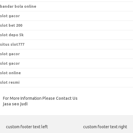
bandar bola online
slot gacor
slot bet 200
slot depo 5k
situs slot777
slot gacor
slot gacor
slot online
slot resmi
For More Information Please
Contact Us
jasa seo judi
custom footer text left
custom footer text right