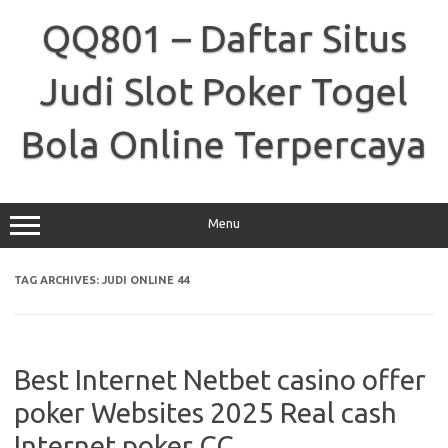
Skip
to
QQ801 – Daftar Situs
content
Judi Slot Poker Togel
Bola Online Terpercaya
Menu
TAG ARCHIVES:
JUDI ONLINE 44
Best Internet Netbet casino offer
poker Websites 2025 Real cash
Internet poker CC