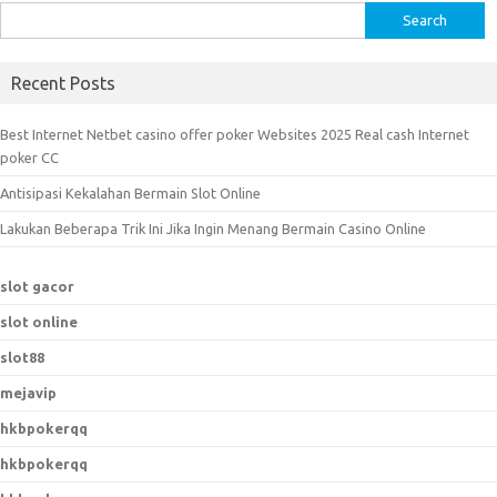
S
e
a
Recent Posts
r
c
Best Internet Netbet casino offer poker Websites 2025 Real cash Internet
h
poker CC
f
Antisipasi Kekalahan Bermain Slot Online
o
r
Lakukan Beberapa Trik Ini Jika Ingin Menang Bermain Casino Online
:
slot gacor
slot online
slot88
mejavip
hkbpokerqq
hkbpokerqq