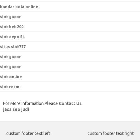
bandar bola online
slot gacor
slot bet 200
slot depo 5k
situs slot777
slot gacor
slot gacor
slot online
slot resmi
For More Information Please
Contact Us
jasa seo judi
custom footer text left
custom footer text right