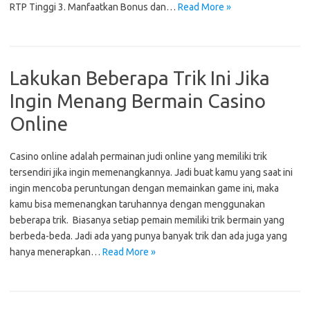
RTP Tinggi 3. Manfaatkan Bonus dan…
Read More »
Lakukan Beberapa Trik Ini Jika
Ingin Menang Bermain Casino
Online
Casino online adalah permainan judi online yang memiliki trik
tersendiri jika ingin memenangkannya. Jadi buat kamu yang saat ini
ingin mencoba peruntungan dengan memainkan game ini, maka
kamu bisa memenangkan taruhannya dengan menggunakan
beberapa trik. Biasanya setiap pemain memiliki trik bermain yang
berbeda-beda. Jadi ada yang punya banyak trik dan ada juga yang
hanya menerapkan…
Read More »