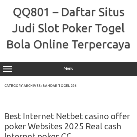
Skip
to
QQ801 – Daftar Situs
content
Judi Slot Poker Togel
Bola Online Terpercaya
Menu
CATEGORY ARCHIVES:
BANDAR TOGEL 226
Best Internet Netbet casino offer
poker Websites 2025 Real cash
Internet poker CC