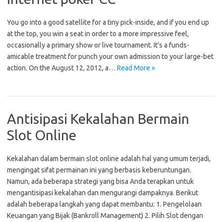
You go into a good satellite for a tiny pick-inside, and if you end up
at the top, you win a seat in order to a more impressive feel,
occasionally a primary show or live tournament. It’s a funds-
amicable treatment for punch your own admission to your large-bet
action. On the August 12, 2012, a…
Read More »
Antisipasi Kekalahan Bermain
Slot Online
Kekalahan dalam bermain slot online adalah hal yang umum terjadi,
mengingat sifat permainan ini yang berbasis keberuntungan.
Namun, ada beberapa strategi yang bisa Anda terapkan untuk
mengantisipasi kekalahan dan mengurangi dampaknya. Berikut
adalah beberapa langkah yang dapat membantu: 1. Pengelolaan
Keuangan yang Bijak (Bankroll Management) 2. Pilih Slot dengan