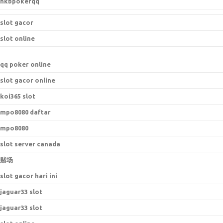
hkbpokerqq
slot gacor
slot online
qq poker online
slot gacor online
koi365 slot
mpo8080 daftar
mpo8080
slot server canada
赌场
slot gacor hari ini
jaguar33 slot
jaguar33 slot