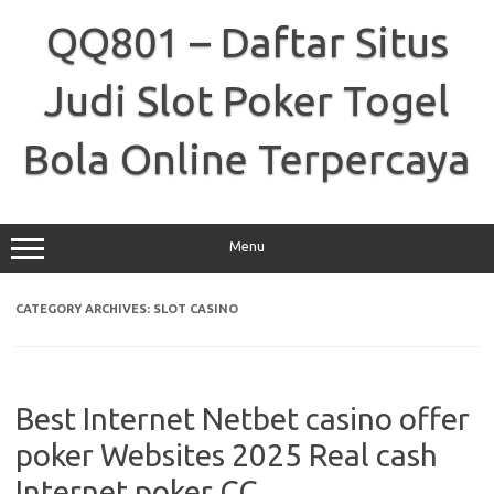
Skip
to
QQ801 – Daftar Situs
content
Judi Slot Poker Togel
Bola Online Terpercaya
Menu
CATEGORY ARCHIVES:
SLOT CASINO
Best Internet Netbet casino offer
poker Websites 2025 Real cash
Internet poker CC