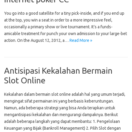
You go into a good satellite for a tiny pick-inside, and if you end up
at the top, you win a seat in order to a more impressive feel,
occasionally a primary show or live tournament. It’s a funds-
amicable treatment for punch your own admission to your large-bet
action. On the August 12, 2012, a…
Read More »
Antisipasi Kekalahan Bermain
Slot Online
Kekalahan dalam bermain slot online adalah hal yang umum terjadi,
mengingat sifat permainan ini yang berbasis keberuntungan.
Namun, ada beberapa strategi yang bisa Anda terapkan untuk
mengantisipasi kekalahan dan mengurangi dampaknya. Berikut
adalah beberapa langkah yang dapat membantu: 1. Pengelolaan
Keuangan yang Bijak (Bankroll Management) 2. Pilih Slot dengan