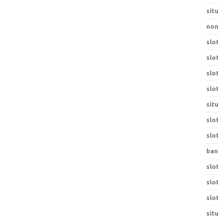
sit
non
slo
slo
slo
slo
sit
slo
slo
ban
slo
slo
slo
sit