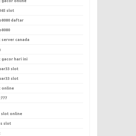
t gacor online
365 slot
8080 daftar
o8080
t server canada
场
t gacor hari ini
uar33 slot
uar33 slot
t online
t777
i slot online
us slot
t