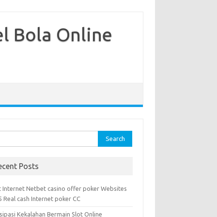
el Bola Online
rch
ecent Posts
t Internet Netbet casino offer poker Websites
5 Real cash Internet poker CC
sipasi Kekalahan Bermain Slot Online