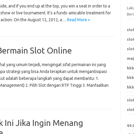
side, and if you end up at the top, you win a seat in order to a
Laku
 show or live tournament. It’s a funds-amicable treatment for
Ber
 action. On the August 12, 2012, a…
Read More »
slo
slo
Bermain Slot Online
slo
mej
hal yang umum terjadi, mengingat sifat permainan ini yang
hk
a strategi yang bisa Anda terapkan untuk mengantisipasi
hk
ut adalah beberapa langkah yang dapat membantu: 1.
Management) 2. Pilih Slot dengan RTP Tinggi 3. Manfaatkan
hk
slo
slo
 Ini Jika Ingin Menang
qq 
e