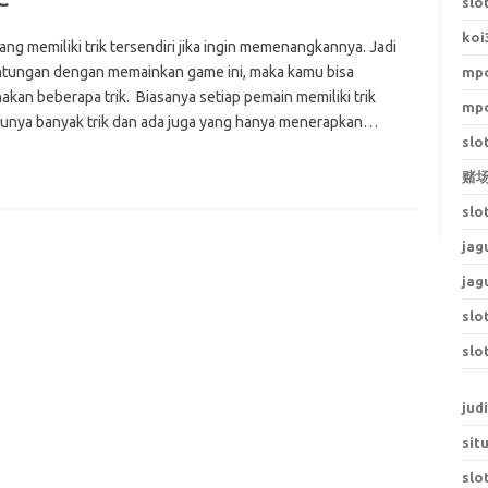
slo
koi
ang memiliki trik tersendiri jika ingin memenangkannya. Jadi
untungan dengan memainkan game ini, maka kamu bisa
mpo
 beberapa trik. Biasanya setiap pemain memiliki trik
mp
punya banyak trik dan ada juga yang hanya menerapkan…
slo
赌
slo
jag
jag
slo
slo
jud
sit
slo