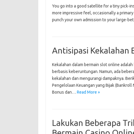
You go into a good satellite for a tiny pick-in
more impressive feel, occasionally a primary
punch your own admission to your large-bet
Antisipasi Kekalahan 
Kekalahan dalam bermain slot online adalah 
berbasis keberuntungan. Namun, ada beberap
kekalahan dan mengurangi dampaknya. Berik
Pengelolaan Keuangan yang Bijak (Bankroll 
Bonus dan…
Read More »
Lakukan Beberapa Trik
Bermain Casino Onlin