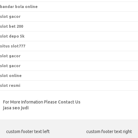
bandar bola online
slot gacor
slot bet 200
slot depo 5k
situs slot777
slot gacor
slot gacor
slot online
slot resmi
For More Information Please
Contact Us
jasa seo judi
custom footer text left
custom footer text right