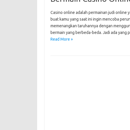
Casino online adalah permainan judi online y
buat kamu yang saat ini ingin mencoba per
memenangkan taruhannya dengan menggunakan
bermain yang berbeda-beda. Jadi ada yang 
Read More »