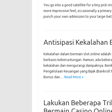
You go into a good satellite for a tiny pick-in
more impressive feel, occasionally a primary
punch your own admission to your large-bet
Antisipasi Kekalahan 
Kekalahan dalam bermain slot online adalah 
berbasis keberuntungan. Namun, ada beberap
kekalahan dan mengurangi dampaknya. Berik
Pengelolaan Keuangan yang Bijak (Bankroll 
Bonus dan…
Read More »
Lakukan Beberapa Trik
Bermain Casino Onlin