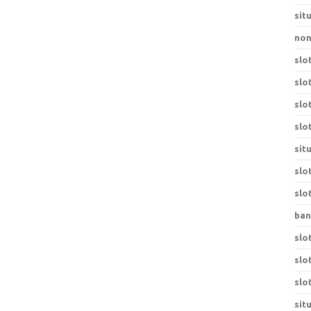
sit
non
slo
slo
slo
slo
sit
slo
slo
ban
slo
slo
slo
sit