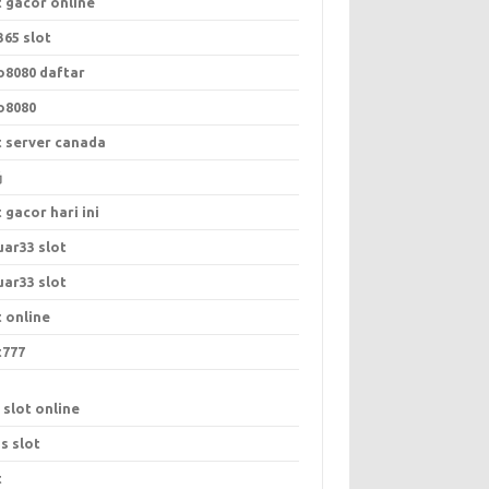
t gacor online
365 slot
8080 daftar
o8080
t server canada
场
t gacor hari ini
uar33 slot
uar33 slot
t online
t777
i slot online
us slot
t