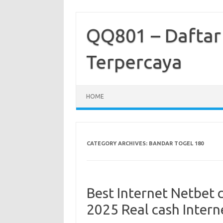
Skip
to
content
QQ801 – Daftar 
Terpercaya
HOME
CATEGORY ARCHIVES:
BANDAR TOGEL 180
Best Internet Netbet 
2025 Real cash Intern