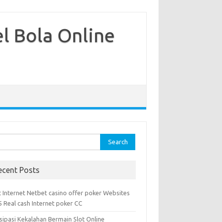
el Bola Online
rch
ecent Posts
t Internet Netbet casino offer poker Websites
5 Real cash Internet poker CC
sipasi Kekalahan Bermain Slot Online