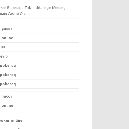
kan Beberapa Trik Ini Jika Ingin Menang
main Casino Online
t gacor
t online
t88
avip
bpokerqq
bpokerqq
bpokerqq
t gacor
t online
poker online