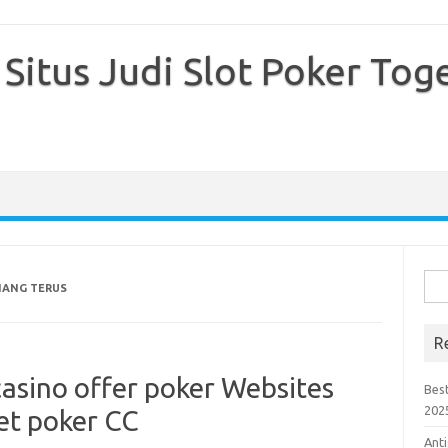
Situs Judi Slot Poker Tog
Sea
NANG TERUS
for:
R
casino offer poker Websites
Bes
202
et poker CC
Anti