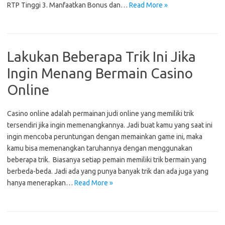
RTP Tinggi 3. Manfaatkan Bonus dan…
Read More »
Lakukan Beberapa Trik Ini Jika
Ingin Menang Bermain Casino
Online
Casino online adalah permainan judi online yang memiliki trik
tersendiri jika ingin memenangkannya. Jadi buat kamu yang saat ini
ingin mencoba peruntungan dengan memainkan game ini, maka
kamu bisa memenangkan taruhannya dengan menggunakan
beberapa trik. Biasanya setiap pemain memiliki trik bermain yang
berbeda-beda. Jadi ada yang punya banyak trik dan ada juga yang
hanya menerapkan…
Read More »