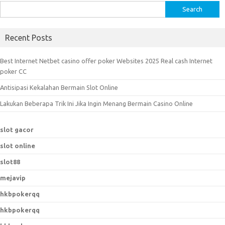
S
e
a
Recent Posts
r
c
Best Internet Netbet casino offer poker Websites 2025 Real cash Internet
h
poker CC
f
Antisipasi Kekalahan Bermain Slot Online
o
r
Lakukan Beberapa Trik Ini Jika Ingin Menang Bermain Casino Online
:
slot gacor
slot online
slot88
mejavip
hkbpokerqq
hkbpokerqq