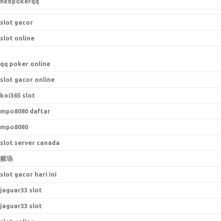
hkbpokerqq
slot gacor
slot online
qq poker online
slot gacor online
koi365 slot
mpo8080 daftar
mpo8080
slot server canada
赌场
slot gacor hari ini
jaguar33 slot
jaguar33 slot