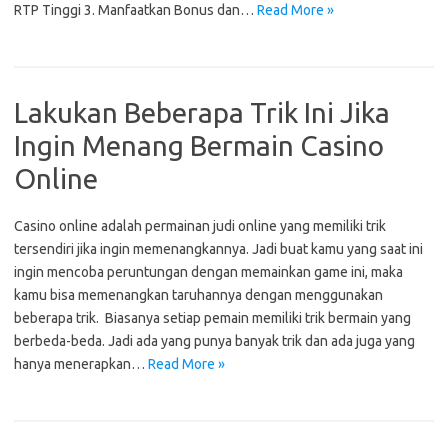
RTP Tinggi 3. Manfaatkan Bonus dan…
Read More »
Lakukan Beberapa Trik Ini Jika
Ingin Menang Bermain Casino
Online
Casino online adalah permainan judi online yang memiliki trik
tersendiri jika ingin memenangkannya. Jadi buat kamu yang saat ini
ingin mencoba peruntungan dengan memainkan game ini, maka
kamu bisa memenangkan taruhannya dengan menggunakan
beberapa trik. Biasanya setiap pemain memiliki trik bermain yang
berbeda-beda. Jadi ada yang punya banyak trik dan ada juga yang
hanya menerapkan…
Read More »