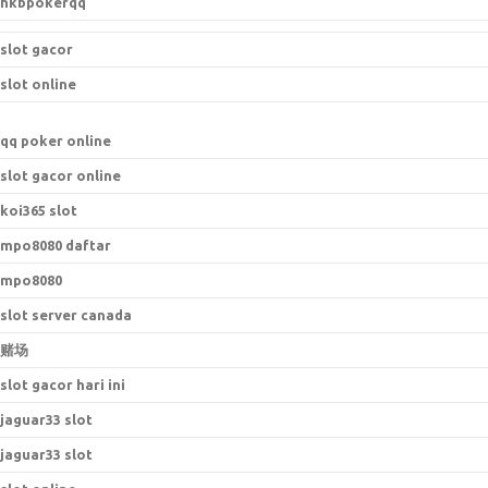
hkbpokerqq
slot gacor
slot online
qq poker online
slot gacor online
koi365 slot
mpo8080 daftar
mpo8080
slot server canada
赌场
slot gacor hari ini
jaguar33 slot
jaguar33 slot