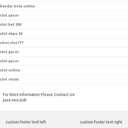
bandar bola online
slot gacor
slot bet 200
slot depo 5k
situs slot777
slot gacor
slot gacor
slot online
slot resmi
For More Information Please
Contact Us
jasa seo judi
custom footer text left
custom footer text right