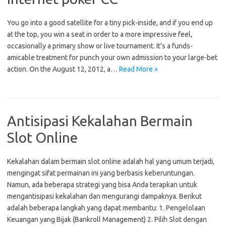
You go into a good satellite for a tiny pick-inside, and if you end up
at the top, you win a seat in order to a more impressive feel,
occasionally a primary show or live tournament. It’s a funds-
amicable treatment for punch your own admission to your large-bet
action. On the August 12, 2012, a…
Read More »
Antisipasi Kekalahan Bermain
Slot Online
Kekalahan dalam bermain slot online adalah hal yang umum terjadi,
mengingat sifat permainan ini yang berbasis keberuntungan.
Namun, ada beberapa strategi yang bisa Anda terapkan untuk
mengantisipasi kekalahan dan mengurangi dampaknya. Berikut
adalah beberapa langkah yang dapat membantu: 1. Pengelolaan
Keuangan yang Bijak (Bankroll Management) 2. Pilih Slot dengan