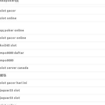
hkbpokerqq
slot gacor
slot online
qq poker online
slot gacor online
koi365 slot
mpo8080 daftar
mpo8080
slot server canada
赌场
slot gacor hari ini
jaguar33 slot
jaguar33 slot