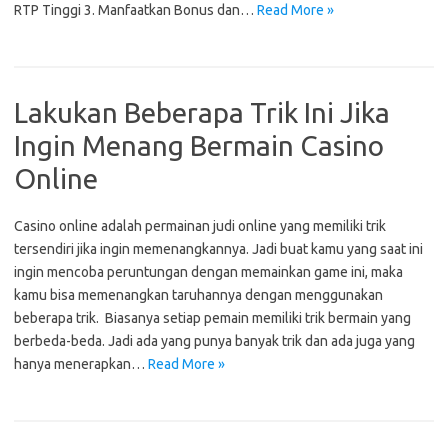
RTP Tinggi 3. Manfaatkan Bonus dan…
Read More »
Lakukan Beberapa Trik Ini Jika
Ingin Menang Bermain Casino
Online
Casino online adalah permainan judi online yang memiliki trik
tersendiri jika ingin memenangkannya. Jadi buat kamu yang saat ini
ingin mencoba peruntungan dengan memainkan game ini, maka
kamu bisa memenangkan taruhannya dengan menggunakan
beberapa trik. Biasanya setiap pemain memiliki trik bermain yang
berbeda-beda. Jadi ada yang punya banyak trik dan ada juga yang
hanya menerapkan…
Read More »