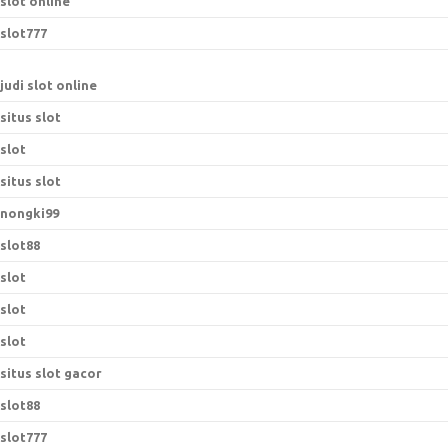
slot online
slot777
judi slot online
situs slot
slot
situs slot
nongki99
slot88
slot
slot
slot
situs slot gacor
slot88
slot777