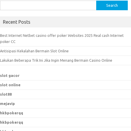
S
e
a
Recent Posts
r
c
Best Internet Netbet casino offer poker Websites 2025 Real cash Internet
h
poker CC
f
Antisipasi Kekalahan Bermain Slot Online
o
r
Lakukan Beberapa Trik Ini Jika Ingin Menang Bermain Casino Online
:
slot gacor
slot online
slot88
mejavip
hkbpokerqq
hkbpokerqq