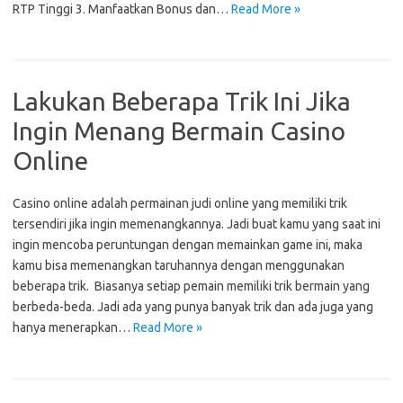
RTP Tinggi 3. Manfaatkan Bonus dan…
Read More »
Lakukan Beberapa Trik Ini Jika
Ingin Menang Bermain Casino
Online
Casino online adalah permainan judi online yang memiliki trik
tersendiri jika ingin memenangkannya. Jadi buat kamu yang saat ini
ingin mencoba peruntungan dengan memainkan game ini, maka
kamu bisa memenangkan taruhannya dengan menggunakan
beberapa trik. Biasanya setiap pemain memiliki trik bermain yang
berbeda-beda. Jadi ada yang punya banyak trik dan ada juga yang
hanya menerapkan…
Read More »