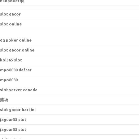
hkbpokerqq
slot gacor
slot online
qq poker online
slot gacor online
koi365 slot
mpo8080 daftar
mpo8080
slot server canada
赌场
slot gacor hari ini
jaguar33 slot
jaguar33 slot