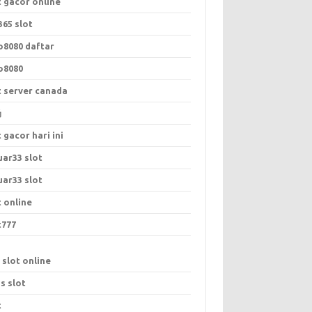
t gacor online
365 slot
8080 daftar
o8080
t server canada
场
t gacor hari ini
uar33 slot
uar33 slot
t online
t777
i slot online
us slot
t