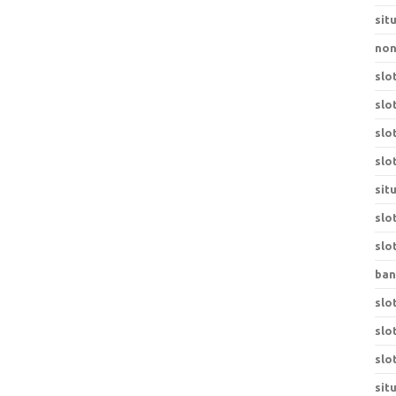
sit
non
slo
slo
slo
slo
sit
slo
slo
ban
slo
slo
slo
sit