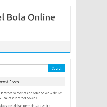
el Bola Online
rch
ecent Posts
t Internet Netbet casino offer poker Websites
5 Real cash Internet poker CC
sipasi Kekalahan Bermain Slot Online