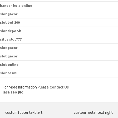
bandar bola online
slot gacor
slot bet 200
slot depo 5k
situs slot777
slot gacor
slot gacor
slot online
slot resmi
For More Information Please
Contact Us
jasa seo judi
custom footer text left
custom footer text right