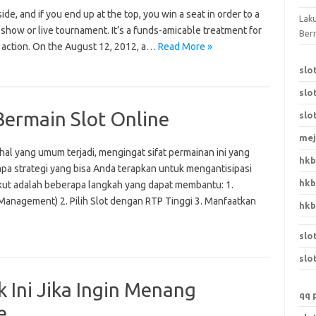
side, and if you end up at the top, you win a seat in order to a
Laku
 show or live tournament. It’s a funds-amicable treatment for
Ber
 action. On the August 12, 2012, a…
Read More »
slo
slo
Bermain Slot Online
slo
mej
hal yang umum terjadi, mengingat sifat permainan ini yang
hk
a strategi yang bisa Anda terapkan untuk mengantisipasi
hk
ut adalah beberapa langkah yang dapat membantu: 1.
Management) 2. Pilih Slot dengan RTP Tinggi 3. Manfaatkan
hk
slo
slo
 Ini Jika Ingin Menang
qq 
e