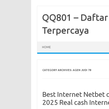
Skip
to
content
QQ801 – Daftar 
Terpercaya
HOME
CATEGORY ARCHIVES:
AGEN JUDI 78
Best Internet Netbet 
2025 Real cash Intern