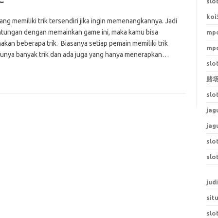
slo
koi
ang memiliki trik tersendiri jika ingin memenangkannya. Jadi
untungan dengan memainkan game ini, maka kamu bisa
mpo
 beberapa trik. Biasanya setiap pemain memiliki trik
mp
punya banyak trik dan ada juga yang hanya menerapkan…
slo
赌
slo
jag
jag
slo
slo
jud
sit
slo