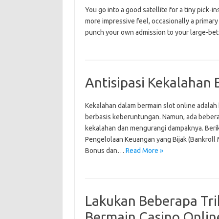
You go into a good satellite for a tiny pick-in
more impressive feel, occasionally a primary
punch your own admission to your large-bet
Antisipasi Kekalahan 
Kekalahan dalam bermain slot online adalah 
berbasis keberuntungan. Namun, ada beberap
kekalahan dan mengurangi dampaknya. Berik
Pengelolaan Keuangan yang Bijak (Bankroll 
Bonus dan…
Read More »
Lakukan Beberapa Trik
Bermain Casino Onlin