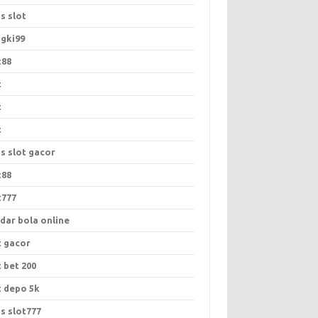
us slot
gki99
t88
t
t
t
us slot gacor
t88
t777
dar bola online
t gacor
t bet 200
t depo 5k
us slot777