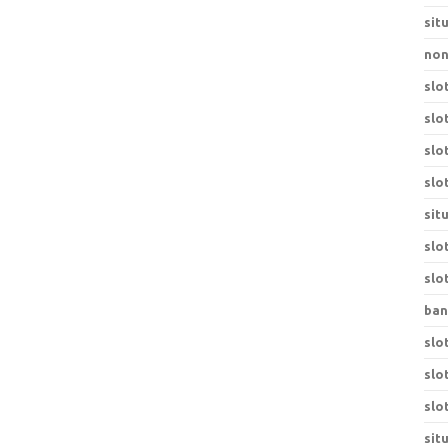
sit
non
slo
slo
slo
slo
sit
slo
slo
ban
slo
slo
slo
sit