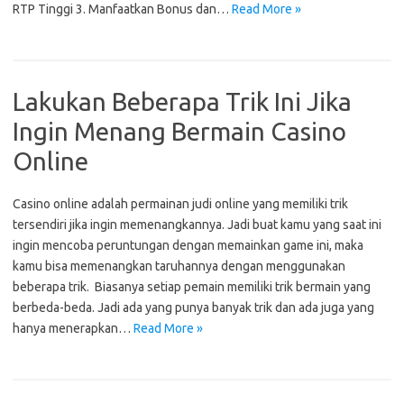
RTP Tinggi 3. Manfaatkan Bonus dan…
Read More »
Lakukan Beberapa Trik Ini Jika
Ingin Menang Bermain Casino
Online
Casino online adalah permainan judi online yang memiliki trik
tersendiri jika ingin memenangkannya. Jadi buat kamu yang saat ini
ingin mencoba peruntungan dengan memainkan game ini, maka
kamu bisa memenangkan taruhannya dengan menggunakan
beberapa trik. Biasanya setiap pemain memiliki trik bermain yang
berbeda-beda. Jadi ada yang punya banyak trik dan ada juga yang
hanya menerapkan…
Read More »