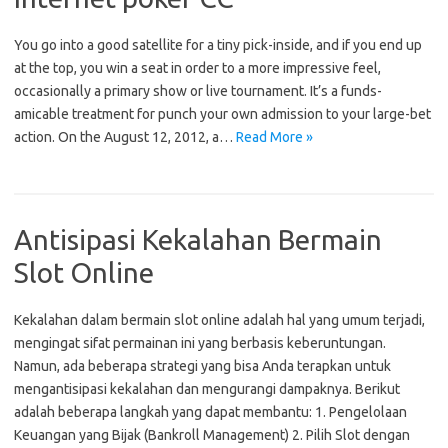
You go into a good satellite for a tiny pick-inside, and if you end up
at the top, you win a seat in order to a more impressive feel,
occasionally a primary show or live tournament. It’s a funds-
amicable treatment for punch your own admission to your large-bet
action. On the August 12, 2012, a…
Read More »
Antisipasi Kekalahan Bermain
Slot Online
Kekalahan dalam bermain slot online adalah hal yang umum terjadi,
mengingat sifat permainan ini yang berbasis keberuntungan.
Namun, ada beberapa strategi yang bisa Anda terapkan untuk
mengantisipasi kekalahan dan mengurangi dampaknya. Berikut
adalah beberapa langkah yang dapat membantu: 1. Pengelolaan
Keuangan yang Bijak (Bankroll Management) 2. Pilih Slot dengan